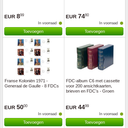
San Ma
8
74
99
80
EUR
EUR
In voorraad
In voorraad
Spanje
Toevoegen
Toevoegen
Sport 
Transp
Tsjecho
Turkije
Franse Koloniën 1971 -
FDC-album C6 met cassette
Generaal de Gaulle - 8 FDCs
voor 200 ansichtkaarten,
brieven en FDC's - Groen
USA
50
44
00
99
EUR
EUR
Vatica
In voorraad
In voorraad
VN - V
Toevoegen
Toevoegen