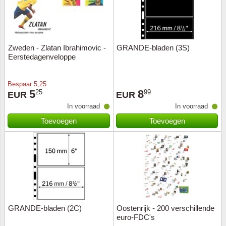
Nederl
Nieuw 
Zweden - Zlatan Ibrahimovic -
GRANDE-bladen (3S)
Noorw
Eerstedagenveloppe
Nrd+Zu
Bespaar
5,25
5
8
25
99
EUR
EUR
Oost-D
In voorraad
In voorraad
Toevoegen
Toevoegen
Oostenr
Polen
Portuga
Portug
GRANDE-bladen (2C)
Oostenrijk - 200 verschillende
euro-FDC's
Roeme