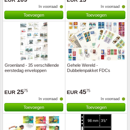
EUR
EUR
In voorraad
In voorraad
Muziek
Italië
Toevoegen
Toevoegen
Japan
Juegos
Kanaal
Liechte
Groenland - 35 verschillende
Gehele Wereld -
eerstedag enveloppen
Dubbelenpakket FDCs
Luxem
25
45
Malta
75
75
EUR
EUR
In voorraad
In voorraad
Monac
Toevoegen
Toevoegen
Nederl