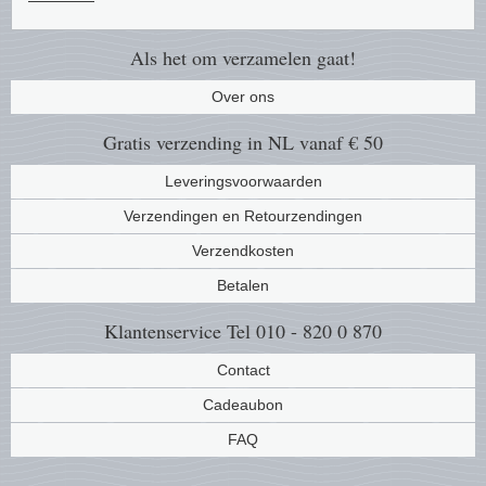
Als het om verzamelen gaat!
Over ons
Gratis verzending in NL vanaf € 50
Leveringsvoorwaarden
Verzendingen en Retourzendingen
Verzendkosten
Betalen
Klantenservice
Tel 010 - 820 0 870
Contact
Cadeaubon
FAQ