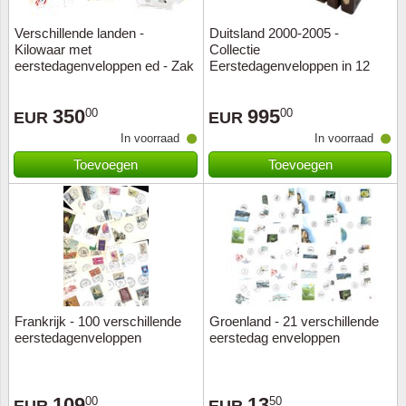
Verschillende landen -
Duitsland 2000-2005 -
Religie
Vliegtu
Faröer
Kilowaar met
Collectie
eerstedagenveloppen ed - Zak
Eerstedagenveloppen in 12
Royalt
Vlinder
Finland
9 kg
ringbanden - Postfris
350
995
00
00
EUR
EUR
Love
Vogels 
Frankri
In voorraad
In voorraad
Toevoegen
Toevoegen
Scouts
Vuurtor
Franse
Sport
Wereld
Gibralt
Zegel 
Grieke
Transpo
Groenl
Frankrijk - 100 verschillende
Groenland - 21 verschillende
eerstedagenveloppen
eerstedag enveloppen
Persoo
Hongar
Dieren
Ierland
109
13
00
50