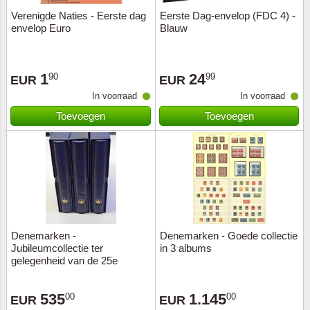
Verenigde Naties - Eerste dag
Eerste Dag-envelop (FDC 4) -
envelop Euro
Blauw
1
24
90
99
EUR
EUR
In voorraad
In voorraad
Toevoegen
Toevoegen
Denemarken -
Denemarken - Goede collectie
Jubileumcollectie ter
in 3 albums
gelegenheid van de 25e
regeerperiode van koningin
Margrethe - po
535
1.145
00
00
EUR
EUR