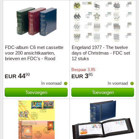
West-E
Zuid Af
Zwede
FDC-album C6 met cassette
Engeland 1977 - The twelve
Zwitser
voor 200 ansichtkaarten,
days of Christmas - FDC set
brieven en FDC's - Rood
12 stuks
Bespaar
3,85
44
3
99
85
EUR
EUR
In voorraad
In voorraad
Toevoegen
Toevoegen