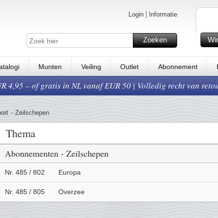
Login
Informatie
Zoeken
Wi
atalogi
Munten
Veiling
Outlet
Abonnement
 4,95 – of gratis in NL vanaf EUR 50 | Volledig recht van reto
ort
-
Zeilschepen
Thema
Abonnementen - Zeilschepen
Nr. 485 / 802
Europa
Nr. 485 / 805
Overzee