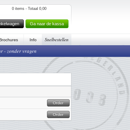
0 items - Totaal 0,00
nkelwagen
Ga naar de kassa
Snelbestellen
Brochures
Info
ur - zonder vragen
Order
Order