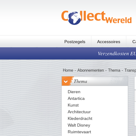
Postzegels
Accessoires
C
Verzendkosten EUR
Home
-
Abonnementen
-
Thema
-
Transp
Thema
Dieren
Antartica
Kunst
Architectuur
Klederdracht
Walt Disney
Ruimtevaart