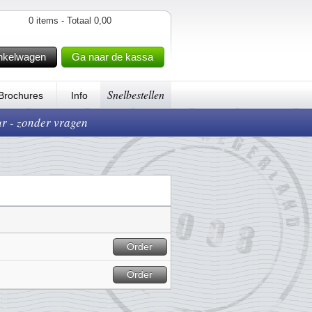
0 items - Totaal 0,00
nkelwagen
Ga naar de kassa
Snelbestellen
Brochures
Info
ur - zonder vragen
Order
Order