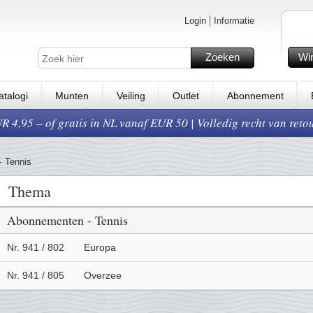
Login
Informatie
Zoeken
Wi
atalogi
Munten
Veiling
Outlet
Abonnement
 4,95 – of gratis in NL vanaf EUR 50 | Volledig recht van reto
-
Tennis
Thema
Abonnementen - Tennis
Nr. 941 / 802
Europa
Nr. 941 / 805
Overzee