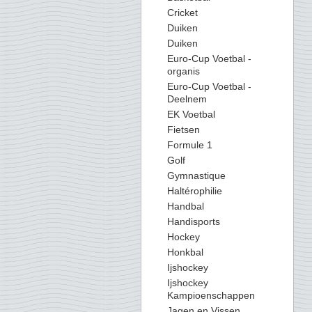
Cricket
Duiken
Duiken
Euro-Cup Voetbal -
organis
Euro-Cup Voetbal -
Deelnem
EK Voetbal
Fietsen
Formule 1
Golf
Gymnastique
Haltérophilie
Handbal
Handisports
Hockey
Honkbal
Ijshockey
Ijshockey
Kampioenschappen
Jagen en Vissen