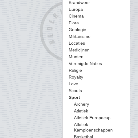
Brandweer
Europa
Cinema
Flora
Geologie
Militairisme
Locaties
Medicijnen
Munten
Verenigde Naties
Religie
Royalty
Love
Scouts
Sport
Archery
Atletiek
Atletiek Europacup
Atletiek
Kampioenschappen
Basketbal