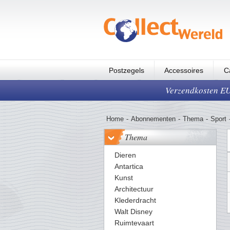
Postzegels
Accessoires
C
Verzendkosten EUR
Home
-
Abonnementen
-
Thema
-
Sport
Thema
Dieren
Antartica
Kunst
Architectuur
Klederdracht
Walt Disney
Ruimtevaart