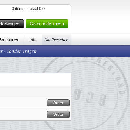
0 items - Totaal 0,00
nkelwagen
Ga naar de kassa
Snelbestellen
Brochures
Info
ur - zonder vragen
Order
Order