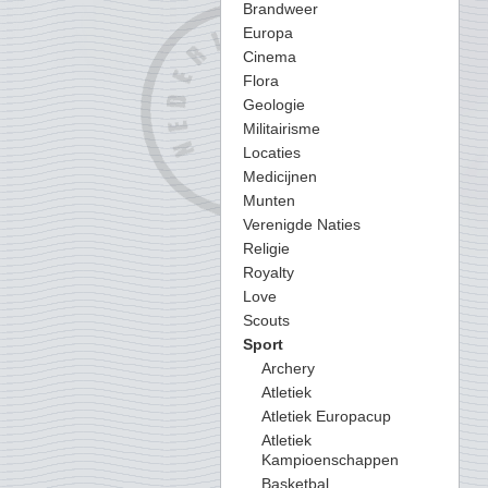
Brandweer
Europa
Cinema
Flora
Geologie
Militairisme
Locaties
Medicijnen
Munten
Verenigde Naties
Religie
Royalty
Love
Scouts
Sport
Archery
Atletiek
Atletiek Europacup
Atletiek
Kampioenschappen
Basketbal