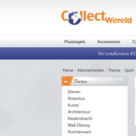
Postzegels
Accessoires
C
Verzendkosten EUR
Home
-
Abonnementen
-
Thema
-
Sport
Thema
Dieren
Antartica
Kunst
Architectuur
Klederdracht
Walt Disney
Ruimtevaart