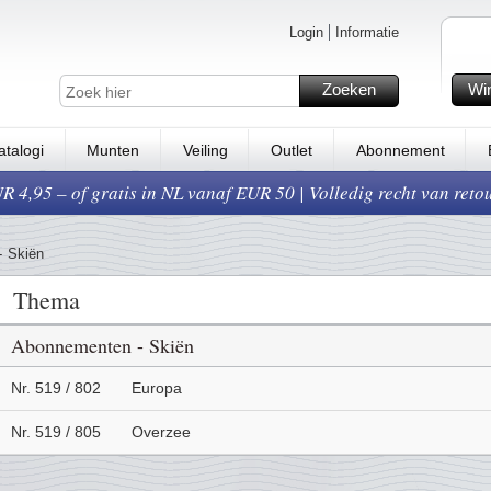
Login
Informatie
Zoeken
Wi
atalogi
Munten
Veiling
Outlet
Abonnement
 4,95 – of gratis in NL vanaf EUR 50 | Volledig recht van reto
-
Skiën
Thema
Abonnementen - Skiën
Nr. 519 / 802
Europa
Nr. 519 / 805
Overzee