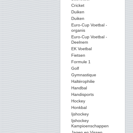
Cricket
Duiken
Duiken
Euro-Cup Voetbal -
organis
Euro-Cup Voetbal -
Deelnem
EK Voetbal
Fietsen
Formule 1
Golf
Gymnastique
Haltérophilie
Handbal
Handisports
Hockey
Honkbal
Ijshockey
Ijshockey
Kampioenschappen
Jagen en Vissen