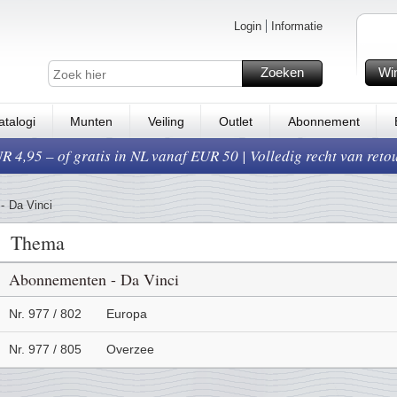
Login
Informatie
Zoeken
Wi
atalogi
Munten
Veiling
Outlet
Abonnement
 4,95 – of gratis in NL vanaf EUR 50 | Volledig recht van reto
-
Da Vinci
Thema
Abonnementen - Da Vinci
Nr. 977 / 802
Europa
Nr. 977 / 805
Overzee