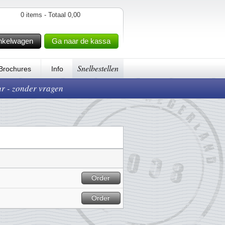
0 items - Totaal 0,00
nkelwagen
Ga naar de kassa
Snelbestellen
Brochures
Info
ur - zonder vragen
Order
Order