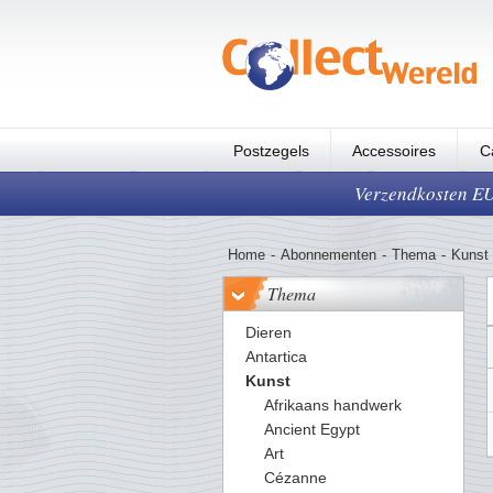
Postzegels
Accessoires
C
Verzendkosten EUR
Home
-
Abonnementen
-
Thema
-
Kunst
Thema
Dieren
Antartica
Kunst
Afrikaans handwerk
Ancient Egypt
Art
Cézanne