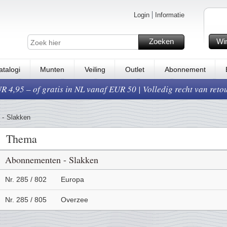
Login
Informatie
Zoeken
Wi
atalogi
Munten
Veiling
Outlet
Abonnement
 4,95 – of gratis in NL vanaf EUR 50 | Volledig recht van reto
-
Slakken
Thema
Abonnementen - Slakken
Nr. 285 / 802
Europa
Nr. 285 / 805
Overzee