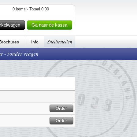
0 items - Totaal 0,00
nkelwagen
Ga naar de kassa
Snelbestellen
Brochures
Info
ur - zonder vragen
Order
Order