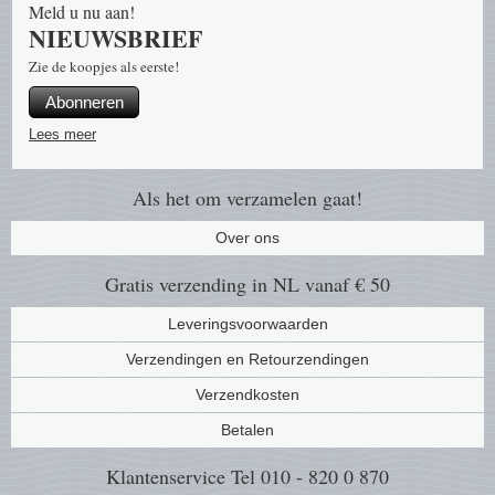
Uitverkoop voorraadpartijen
Abonnement
Brandw
Katten 
Bloeme
Meld u nu aan!
NIEUWSBRIEF
Vergrootglazen, lampen en ovg
Jaargangen
Cadeaubon
Europa
Muntbr
Bulgari
Zie de koopjes als eerste!
Pincetten
Abonneren
Souvenir pakketten
Nieuwsbrief
Cinem
2 Euro
Canad
Lees meer
Muntdozen en koffers
Jaarsets en Jaarboeken
Privacy beleid
Flora
Paarden
China
Kantoorartikelen
Als het om verzamelen gaat!
Kerst-sluitzegels en vellen
Geolog
Paddest
Cyprus
Over ons
Overige
Militai
Postzeg
Denem
Gratis verzending in NL vanaf € 50
Trading cards TCG
Leveringsvoorwaarden
Locatie
Schepe
Dieren
Verzendingen en Retourzendingen
Medici
Special
Duitsla
Verzendkosten
Betalen
Munte
Strip t
Engela
Klantenservice
Tel 010 - 820 0 870
Vereni
Treinen
Engela