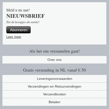
Uitverkoop voorraadpartijen
Abonnement
Brandw
Katten 
Bloeme
Vergrootglazen, lampen en ovg
Meld u nu aan!
Jaargangen
Cadeaubon
NIEUWSBRIEF
Europa
Muntbr
Bulgari
Pincetten
Zie de koopjes als eerste!
Souvenir pakketten
Nieuwsbrief
Cinem
2 Euro
Canad
Abonneren
Muntdozen en koffers
Jaarsets en Jaarboeken
Privacy beleid
Lees meer
Flora
Paarden
China
Kantoorartikelen
Kerst-sluitzegels en vellen
Geolog
Paddest
Cyprus
Als het om verzamelen gaat!
Overige
Over ons
Militai
Postzeg
Denem
Trading cards TCG
Gratis verzending in NL vanaf € 50
Locatie
Schepe
Dieren
Leveringsvoorwaarden
Medici
Special
Duitsla
Verzendingen en Retourzendingen
Verzendkosten
Munte
Strip t
Engela
Betalen
Vereni
Treinen
Engela