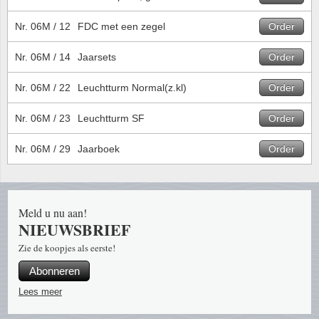
Uitverkoop voorraadpartijen
Abonnement
Brandw
Katten 
Bloeme
Vergrootglazen, lampen en ovg
Nr. 06M / 12
FDC met een zegel
Order
Jaargangen
Cadeaubon
Europa
Muntbr
Bulgari
Pincetten
Nr. 06M / 14
Jaarsets
Order
Souvenir pakketten
Nieuwsbrief
Cinem
2 Euro
Canad
Nr. 06M / 22
Leuchtturm Normal(z.kl)
Order
Muntdozen en koffers
Jaarsets en Jaarboeken
Privacy beleid
Flora
Paarden
China
Nr. 06M / 23
Leuchtturm SF
Order
Kantoorartikelen
Kerst-sluitzegels en vellen
Geolog
Paddest
Cyprus
Nr. 06M / 29
Jaarboek
Order
Overige
Militai
Postzeg
Denem
Trading cards TCG
Meld u nu aan!
Locatie
Schepe
Dieren
NIEUWSBRIEF
Medici
Special
Duitsla
Zie de koopjes als eerste!
Abonneren
Munte
Strip t
Engela
Lees meer
Vereni
Treinen
Engela