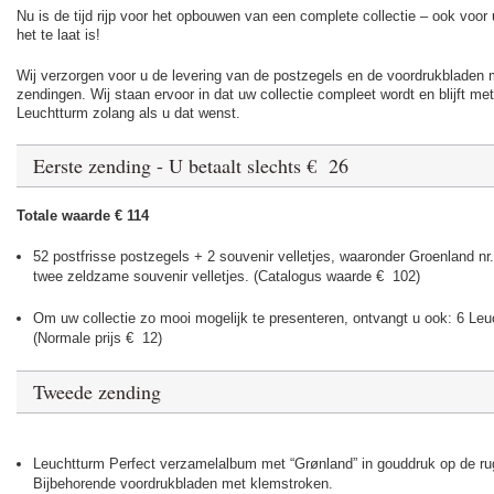
Nu is de tijd rijp voor het opbouwen van een complete collectie – ook voor
het te laat is!
Wij verzorgen voor u de levering van de postzegels en de voordrukbladen m
zendingen. Wij staan ervoor in dat uw collectie compleet wordt en blijft m
Leuchtturm zolang als u dat wenst.
Eerste zending - U betaalt slechts € 26
Totale waarde € 114
52 postfrisse postzegels + 2 souvenir velletjes, waaronder Groenland n
twee zeldzame souvenir velletjes. (Catalogus waarde € 102)
Om uw collectie zo mooi mogelijk te presenteren, ontvangt u ook: 6 Le
(Normale prijs € 12)
Tweede zending
Leuchtturm Perfect verzamelalbum met “Grønland” in gouddruk op de ru
Bijbehorende voordrukbladen met klemstroken.