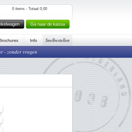
0 items - Totaal 0,00
nkelwagen
Ga naar de kassa
Snelbestellen
Brochures
Info
ur - zonder vragen