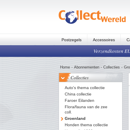
Postzegels
Accessoires
C
Verzendkosten EUR
Home
-
Abonnementen
-
Collecties
-
Gro
Collecties
Auto's thema collectie
China collectie
Faroer Eilanden
Flora/fauna van de zee
coll.
Groenland
Honden thema collectie