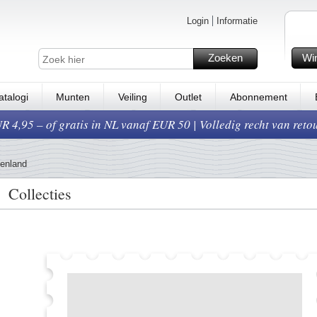
Login
Informatie
Zoeken
Wi
atalogi
Munten
Veiling
Outlet
Abonnement
 4,95 – of gratis in NL vanaf EUR 50 | Volledig recht van reto
enland
Collecties