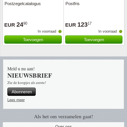
Postzegelcatalogus
Postfris
Religie
Vliegtu
Faröer
24
123
90
17
EUR
EUR
Royalt
Vlinder
Finland
In voorraad
In voorraad
Love
Vogels 
Frankri
Toevoegen
Toevoegen
Scouts
Vuurtor
Franse
Sport
Wereld
Gibralt
Meld u nu aan!
NIEUWSBRIEF
Zegel 
Grieke
Zie de koopjes als eerste!
Abonneren
Transpo
Groenl
Lees meer
Persoo
Hongar
Als het om verzamelen gaat!
Dieren
Ierland
Over ons